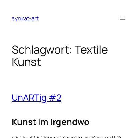
Zum
Inhalt
synkat-art
springen
Schlagwort:
Textile
Kunst
UnARTig #2
Kunst im Irgendwo
4.5.24 – 30.5.24 immer Samstag und Sonntag 11-18